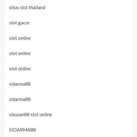
situs slot thailand
slot gacor
slot online
slot online
slot online
sidarma88
sidarma88
sisusan88 slot online
SIDARMA88