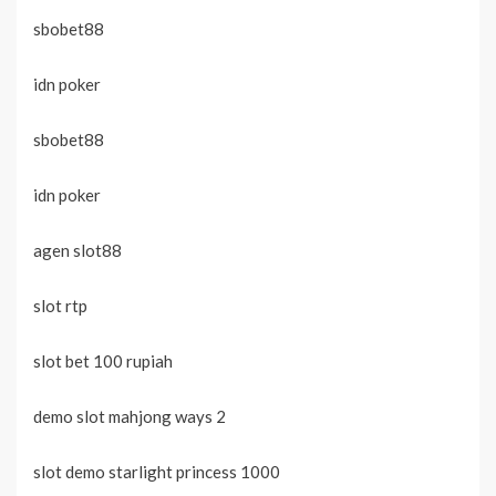
sbobet88
idn poker
sbobet88
idn poker
agen slot88
slot rtp
slot bet 100 rupiah
demo slot mahjong ways 2
slot demo starlight princess 1000