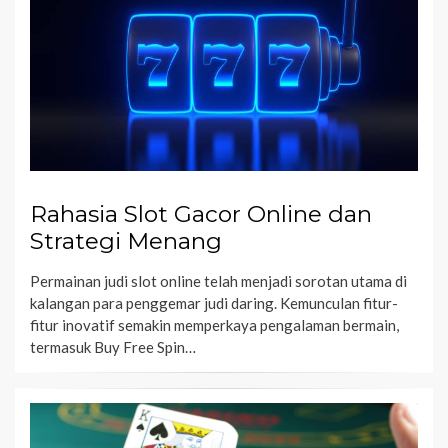
Rahasia Slot Gacor Online dan
Strategi Menang
Permainan judi slot online telah menjadi sorotan utama di
kalangan para penggemar judi daring. Kemunculan fitur-
fitur inovatif semakin memperkaya pengalaman bermain,
termasuk Buy Free Spin…