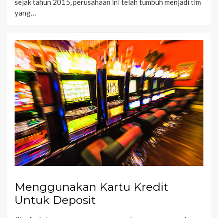
sejak tahun 2015, perusahaan ini telah tumbuh menjadi tim
yang…
Menggunakan Kartu Kredit
Untuk Deposit