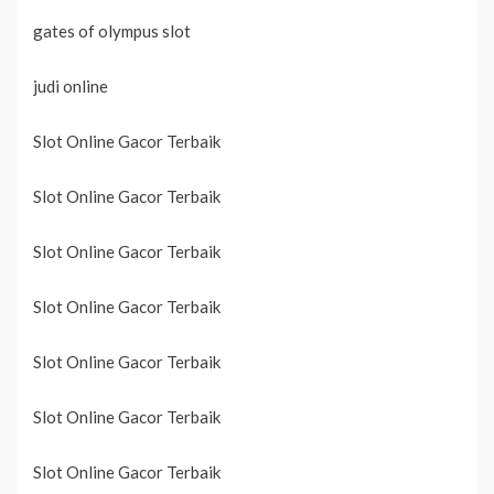
gates of olympus slot
judi online
Slot Online Gacor Terbaik
Slot Online Gacor Terbaik
Slot Online Gacor Terbaik
Slot Online Gacor Terbaik
Slot Online Gacor Terbaik
Slot Online Gacor Terbaik
Slot Online Gacor Terbaik