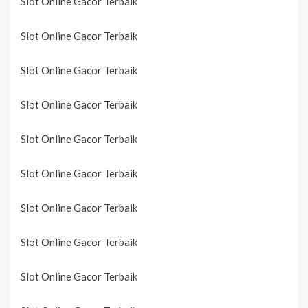
Slot Online Gacor Terbaik
Slot Online Gacor Terbaik
Slot Online Gacor Terbaik
Slot Online Gacor Terbaik
Slot Online Gacor Terbaik
Slot Online Gacor Terbaik
Slot Online Gacor Terbaik
Slot Online Gacor Terbaik
Slot Online Gacor Terbaik