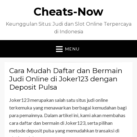
Cheats-Now
Keunggulan Situs: Judi dan Slot Online Terpercaya
di Indonesia
MENU
Cara Mudah Daftar dan Bermain
Judi Online di Joker123 dengan
Deposit Pulsa
Joker123 merupakan salah satu situs judi online
terkemuka yang menawarkan berbagai kemudahan bagi
para pemainnya. Dalam artikel ini, kami akan membahas
cara daftar dan bermain di Joker123, serta pilihan
metode deposit pulsa yang memudahkan transaksi di