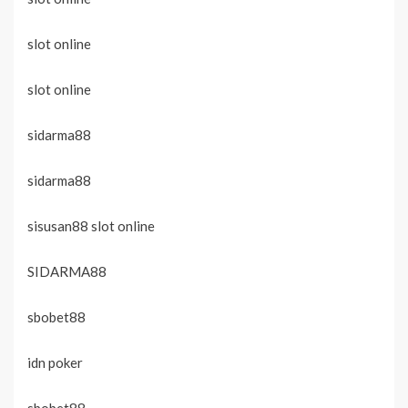
slot online
slot online
sidarma88
sidarma88
sisusan88 slot online
SIDARMA88
sbobet88
idn poker