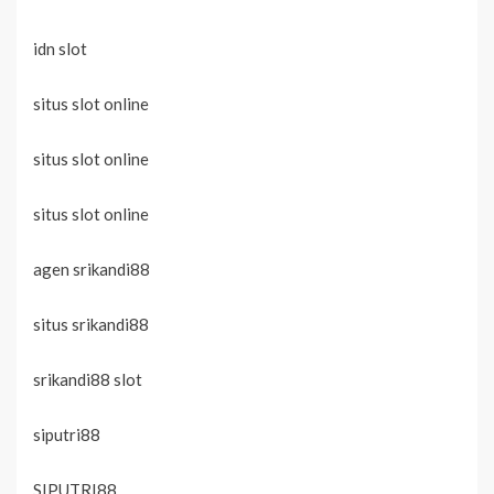
idn slot
situs slot online
situs slot online
situs slot online
agen srikandi88
situs srikandi88
srikandi88 slot
siputri88
SIPUTRI88