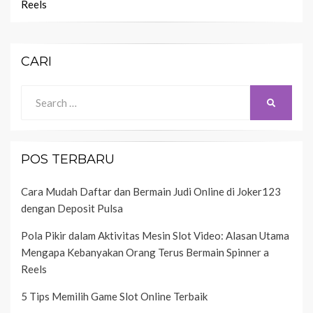
Reels
CARI
Search
SEARCH
for:
POS TERBARU
Cara Mudah Daftar dan Bermain Judi Online di Joker123
dengan Deposit Pulsa
Pola Pikir dalam Aktivitas Mesin Slot Video: Alasan Utama
Mengapa Kebanyakan Orang Terus Bermain Spinner a
Reels
5 Tips Memilih Game Slot Online Terbaik