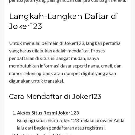
Langkah-Langkah Daftar di
Joker123
Untuk memulai bermain di Joker123, langkah pertama
yang harus dilakukan adalah mendaftar. Proses
pendaftaran di situs ini sangat mudah, hanya
membutuhkan informasi dasar seperti nama, email, dan
nomor rekening bank atau dompet digital yang akan
digunakan untuk transaksi.
Cara Mendaftar di Joker123
Akses Situs Resmi Joker123
Kunjungi situs resmi Joker123 melalui browser Anda,
lalu cari bagian pendaftaran atau registrasi.