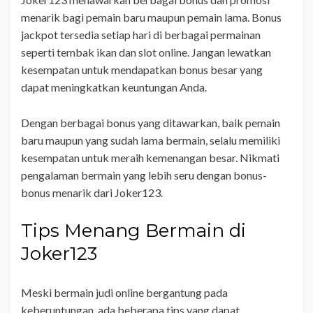
menarik bagi pemain baru maupun pemain lama. Bonus
jackpot tersedia setiap hari di berbagai permainan
seperti tembak ikan dan slot online. Jangan lewatkan
kesempatan untuk mendapatkan bonus besar yang
dapat meningkatkan keuntungan Anda.
Dengan berbagai bonus yang ditawarkan, baik pemain
baru maupun yang sudah lama bermain, selalu memiliki
kesempatan untuk meraih kemenangan besar. Nikmati
pengalaman bermain yang lebih seru dengan bonus-
bonus menarik dari Joker123.
Tips Menang Bermain di
Joker123
Meski bermain judi online bergantung pada
keberuntungan, ada beberapa tips yang dapat