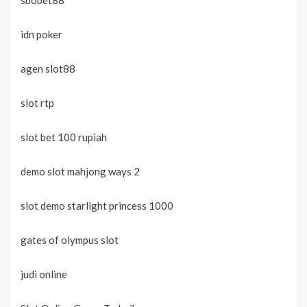
sbobet88
idn poker
agen slot88
slot rtp
slot bet 100 rupiah
demo slot mahjong ways 2
slot demo starlight princess 1000
gates of olympus slot
judi online